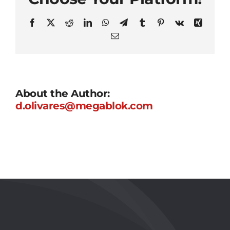
Facebook
X
Reddit
LinkedIn
WhatsApp
Telegram
Tumblr
Pinterest
Vk
Xing
Email
About the Author:
d.olivares@megablok.com