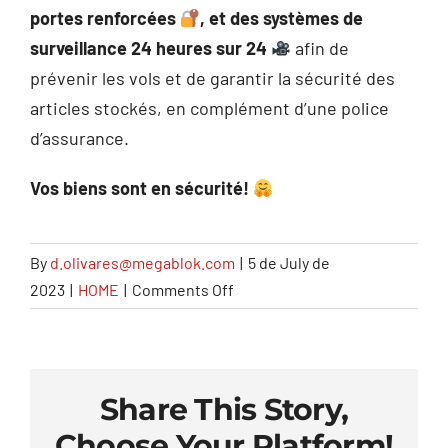
portes renforcées
,
et des systèmes de
surveillance 24 heures sur 24
afin de
prévenir les vols et de garantir la sécurité des
articles stockés, en complément d’une police
d’assurance.
Vos biens sont en sécurité
!
By
d.olivares@megablok.com
|
5 de July de
on
2023
|
HOME
|
Comments Off
Est-
ce
que
c’est
Share This Story,
sûr?
Choose Your Platform!