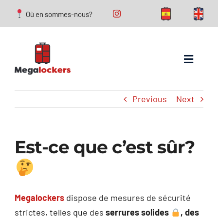
Skip
Où en sommes-nous?
to
content
Toggle
Navigat
Consignes à bagages
Previous
Next
FAQs
Est-ce que c’est sûr?
Que faire à Saragosse?
Blog
Megalockers
dispose de mesures de sécurité
strictes, telles que des
serrures solides
,
des
Conact