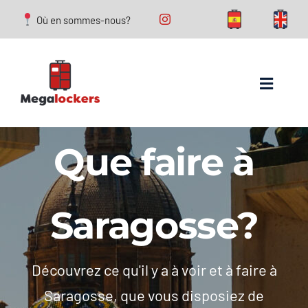
Skip
Où en sommes-nous?
to
content
Toggle
Navigat
Consignes à bagages
Que faire à
FAQs
Saragosse?
Que faire à Saragosse?
Blog
Découvrez ce qu'il y a à voir et à faire à
Saragosse, que vous disposiez de
Conact