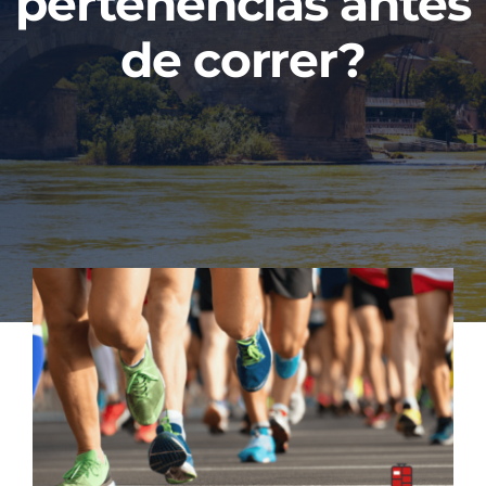
pertenencias antes
Contacto
de correr?