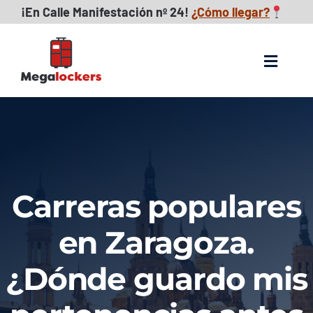
Skip
¡
En Calle Manifestación nº 24!
¿Cómo llegar?
to
content
Toggle
Navigat
Consignas maletas
FAQs
Carreras populares
Reseñas
en Zaragoza.
Descubre Zaragoza
¿Dónde guardo mis
Blog