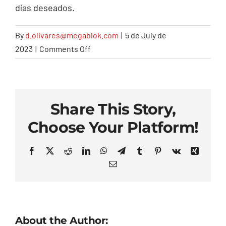
días deseados.
Contacto
By
d.olivares@megablok.com
|
5 de July de
on
2023
|
Comments Off
¿Cómo
puedo
saber
si
Share This Story,
hay
Choose Your Platform!
disponibilidad
Facebook
X
Reddit
LinkedIn
WhatsApp
Telegram
Tumblr
Pinterest
Vk
Xing
de
Email
consignas?
About the Author: