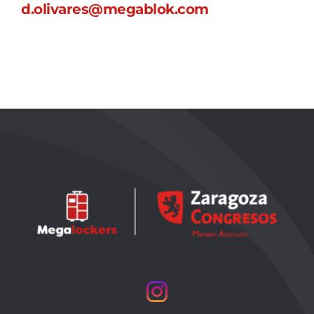
d.olivares@megablok.com