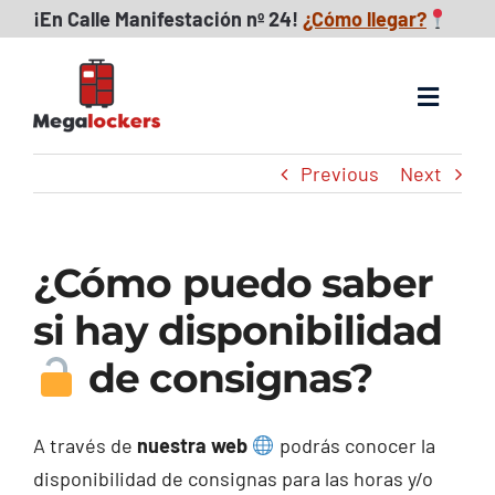
Skip
¡
En Calle Manifestación nº 24!
¿Cómo llegar?
to
content
Toggle
Navigat
Previous
Next
Consignas maletas
FAQs
¿Cómo puedo saber
Reseñas
si hay disponibilidad
de consignas?
Descubre Zaragoza
A través de
nuestra web
podrás conocer la
Blog
disponibilidad de consignas para las horas y/o