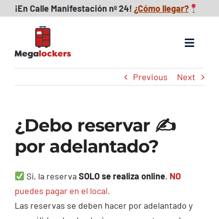
Skip
¡
En Calle Manifestación nº 24!
¿Cómo llegar?
to
content
Toggle
Navigat
Previous
Next
Consignas maletas
FAQs
¿Debo reservar ✍️
Reseñas
por adelantado?
Descubre Zaragoza
Sí, la reserva
SOLO se realiza online
,
NO
puedes pagar en el local.
Blog
Las reservas se deben hacer por adelantado y