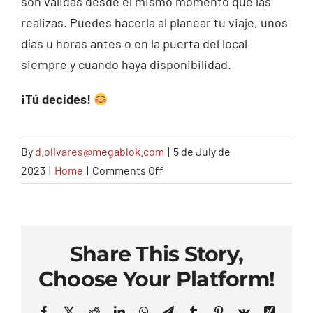
son válidas desde el mismo momento que las
Contacto
realizas. Puedes hacerla al planear tu viaje, unos
días u horas antes o en la puerta del local
siempre y cuando haya disponibilidad.
¡Tú decides!
By
d.olivares@megablok.com
|
5 de July de
on
2023
|
Home
|
Comments Off
¿Debo
reservar
✍️
por
Share This Story,
adelantado?
Choose Your Platform!
Facebook
X
Reddit
LinkedIn
WhatsApp
Telegram
Tumblr
Pinterest
Vk
Xing