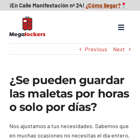
Skip
¡
En Calle Manifestación nº 24!
¿Cómo llegar?
to
content
Toggle
Navigat
Previous
Next
Consignas maletas
FAQs
¿Se pueden guardar
Reseñas
las maletas por horas
o solo por días?
Descubre Zaragoza
Nos ajustamos a tus necesidades. Sabemos que
Blog
en muchas ocasiones no necesitas el día entero,