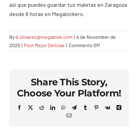
así que puedes guardar tus maletas en Zaragoza
Contacto
desde 6 horas en Megalockers.
By
d.olivares@megablok.com
|
4 de November de
on
2025
|
Post Mejor Delicias
|
Comments Off
¿Se
pueden
guardar
las
Share This Story,
maletas
Choose Your Platform!
por
horas
Facebook
X
Reddit
LinkedIn
WhatsApp
Telegram
Tumblr
Pinterest
Vk
Xing
o
Email
solo
por
días?