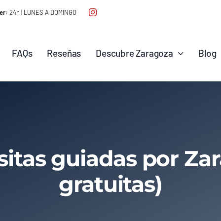
er:
24h | LUNES A DOMINGO
FAQs
Reseñas
Descubre Zaragoza
Blog
isitas guiadas por Za
gratuitas)