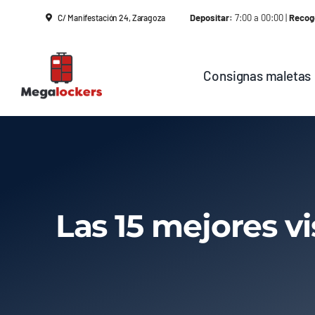
Skip
Depositar:
7:00 a 00:00 |
Recog
C/ Manifestación 24, Zaragoza
to
content
Consignas maletas
Las 15 mejores v