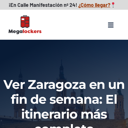
Skip
¡
En Calle Manifestación nº 24!
¿Cómo llegar?
to
content
Toggle
Navigat
Consignas maletas
FAQs
Ver Zaragoza en un
Reseñas
fin de semana: El
Descubre Zaragoza
itinerario más
Blog