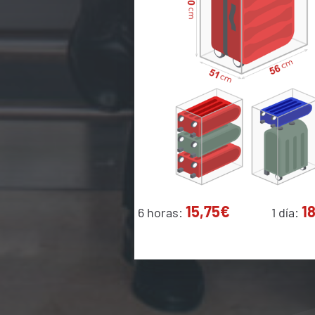
15,75€
1
6 horas:
1 día: