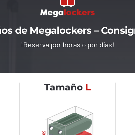
ños de Megalockers – Consi
¡Reserva por horas o por días!
Tamaño
L