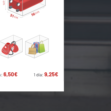
6,50€
9,25€
s:
1 día: