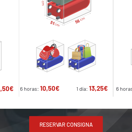
10,50€
13,25€
8,50€
6 horas:
1 día:
6 hora
RESERVAR CONSIGNA